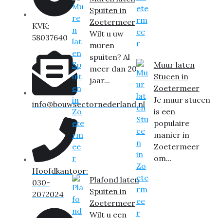
Spuiten in
Zoetermeer
KVK:
Wilt u uw
58037640
muren
spuiten? Al
Muur laten
meer dan 20
Stucen in
jaar...
Zoetermeer
Je muur stucen
info@bouwsectornederland.nl
is een
populaire
manier in
Zoetermeer
om...
Hoofdkantoor:
Plafond laten
030-
Spuiten in
2072024
Zoetermeer
Wilt u een