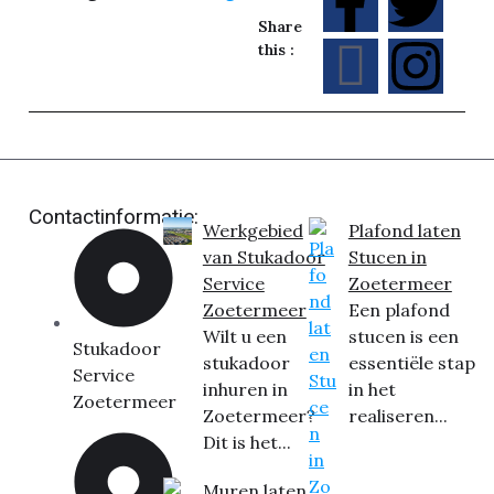
Share
this :
Contactinformatie:
Werkgebied
Plafond laten
van Stukadoor
Stucen in
Service
Zoetermeer
Zoetermeer
Een plafond
Wilt u een
stucen is een
Stukadoor
stukadoor
essentiële stap
Service
inhuren in
in het
Zoetermeer
Zoetermeer?
realiseren...
Dit is het...
Muren laten