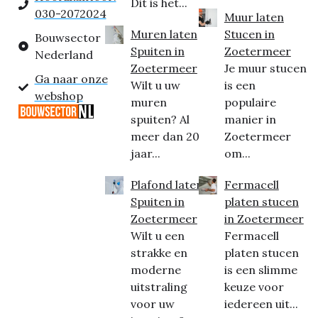
Dit is het...
030-2072024
Muur laten
Muren laten
Stucen in
Bouwsector
Spuiten in
Zoetermeer
Nederland
Zoetermeer
Je muur stucen
Ga naar onze
Wilt u uw
is een
webshop
muren
populaire
spuiten? Al
manier in
meer dan 20
Zoetermeer
jaar...
om...
Plafond laten
Fermacell
Spuiten in
platen stucen
Zoetermeer
in Zoetermeer
Wilt u een
Fermacell
strakke en
platen stucen
moderne
is een slimme
uitstraling
keuze voor
voor uw
iedereen uit...