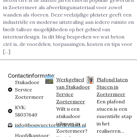
Beton ciré is de laatste jaren enorm populair geworden
in Zoetermeer als afwerkingsmateriaal voor zowel
wanden als vloeren. Deze veelzijdige pleister geeft een
industriële en moderne uitstraling aan iedere ruimte en
biedt talloze mogelijkheden op het gebied van
interieurdesign. In dit blog bespreken we wat beton
ciré is, de voordelen, toepassingen, kosten en tips voor
[…]
Contactinformatie:
Werkgebied
Plafond laten
Stukadoor
van Stukadoor
Stucen in
Service
Service
Zoetermeer
Zoetermeer
Zoetermeer
Een plafond
KVK:
Wilt u een
stucen is een
58037640
stukadoor
essentiële stap
inhuren in
in het
info@bouwsectornederland.nl
Zoetermeer?
realiseren...
Hoofdkantoor: