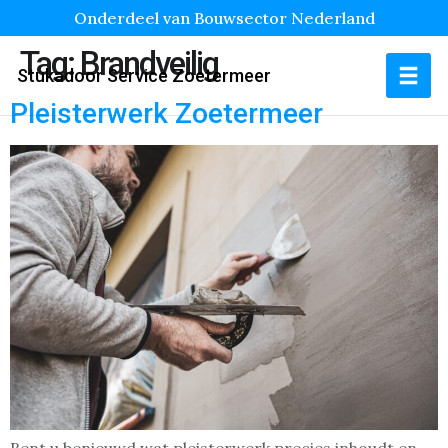
Onderdeel van Bouwsector Nederland
Tag:
Brandveilig
Stukadoor Service Zoetermeer
Pleisterwerk Zoetermeer