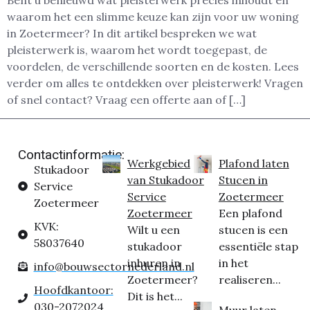
Bent u benieuwd wat pleisterwerk precies inhoudt en
waarom het een slimme keuze kan zijn voor uw woning
in Zoetermeer? In dit artikel bespreken we wat
pleisterwerk is, waarom het wordt toegepast, de
voordelen, de verschillende soorten en de kosten. Lees
verder om alles te ontdekken over pleisterwerk! Vragen
of snel contact? Vraag een offerte aan of […]
Contactinformatie:
Werkgebied
Plafond laten
Stukadoor
van Stukadoor
Stucen in
Service
Service
Zoetermeer
Zoetermeer
Zoetermeer
Een plafond
KVK:
Wilt u een
stucen is een
58037640
stukadoor
essentiële stap
inhuren in
in het
info@bouwsectornederland.nl
Zoetermeer?
realiseren...
Hoofdkantoor:
Dit is het...
030-2072024
Muur laten