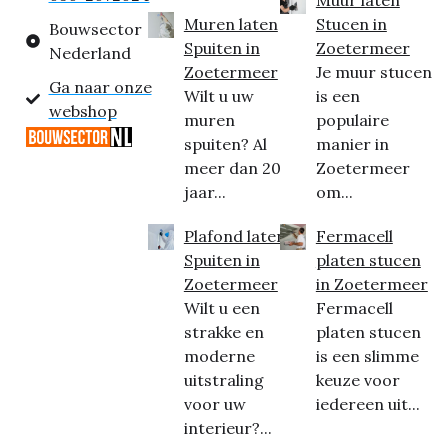
Muren laten
Stucen in
Bouwsector
Spuiten in
Zoetermeer
Nederland
Zoetermeer
Je muur stucen
Ga naar onze
Wilt u uw
is een
webshop
muren
populaire
spuiten? Al
manier in
meer dan 20
Zoetermeer
jaar...
om...
Plafond laten
Fermacell
Spuiten in
platen stucen
Zoetermeer
in Zoetermeer
Wilt u een
Fermacell
strakke en
platen stucen
moderne
is een slimme
uitstraling
keuze voor
voor uw
iedereen uit...
interieur?...