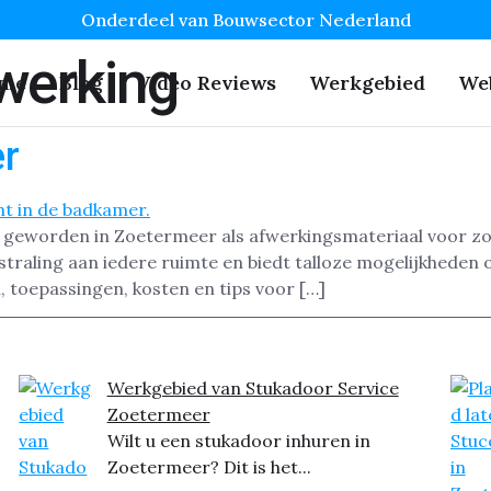
Onderdeel van Bouwsector Nederland
werking
me
Blog
Video Reviews
Werkgebied
We
er
ir geworden in Zoetermeer als afwerkingsmateriaal voor zo
straling aan iedere ruimte en biedt talloze mogelijkheden o
, toepassingen, kosten en tips voor […]
Werkgebied van Stukadoor Service
Zoetermeer
Wilt u een stukadoor inhuren in
Zoetermeer? Dit is het...