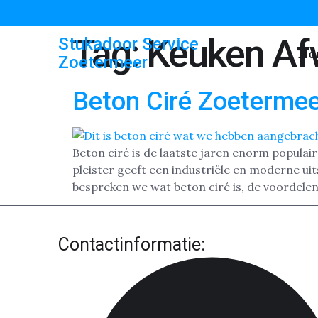
Tag:
Keuken Af
Stukadoor Service
Ho
Zoetermeer
Beton Ciré Zoeterme
Beton ciré is de laatste jaren enorm popula
pleister geeft een industriële en moderne uit
bespreken we wat beton ciré is, de voordelen
Contactinformatie: