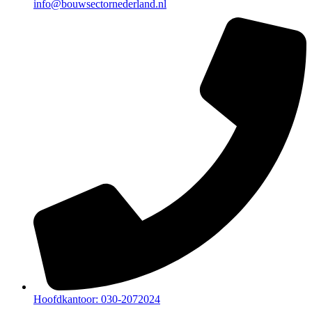
info@bouwsectornederland.nl
Hoofdkantoor: 030-2072024