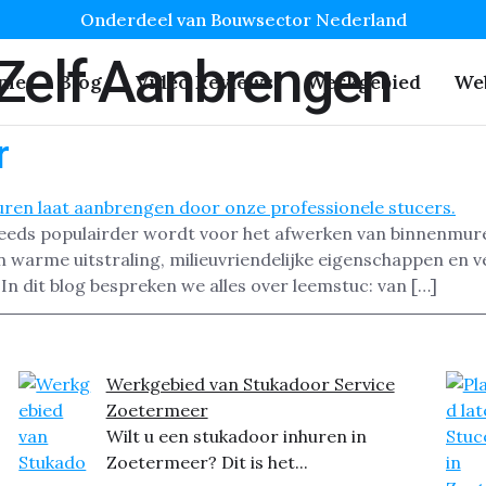
Onderdeel van Bouwsector Nederland
Zelf Aanbrengen
me
Blog
Video Reviews
Werkgebied
We
r
eeds populairder wordt voor het afwerken van binnenmur
n warme uitstraling, milieuvriendelijke eigenschappen en v
n dit blog bespreken we alles over leemstuc: van […]
Werkgebied van Stukadoor Service
Zoetermeer
Wilt u een stukadoor inhuren in
Zoetermeer? Dit is het...