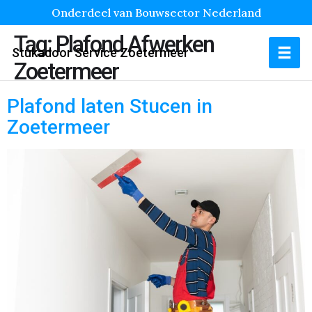
Onderdeel van Bouwsector Nederland
Tag:
Plafond Afwerken
Stukadoor Service Zoetermeer
Zoetermeer
Plafond laten Stucen in
Zoetermeer