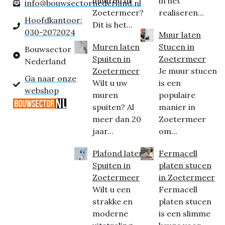
inhuren in
in het
info@bouwsectornederland.nl
Zoetermeer?
realiseren...
Hoofdkantoor:
Dit is het...
030-2072024
Muur laten
Muren laten
Stucen in
Bouwsector
Spuiten in
Zoetermeer
Nederland
Zoetermeer
Je muur stucen
Ga naar onze
Wilt u uw
is een
webshop
muren
populaire
spuiten? Al
manier in
meer dan 20
Zoetermeer
jaar...
om...
Plafond laten
Fermacell
Spuiten in
platen stucen
Zoetermeer
in Zoetermeer
Wilt u een
Fermacell
strakke en
platen stucen
moderne
is een slimme