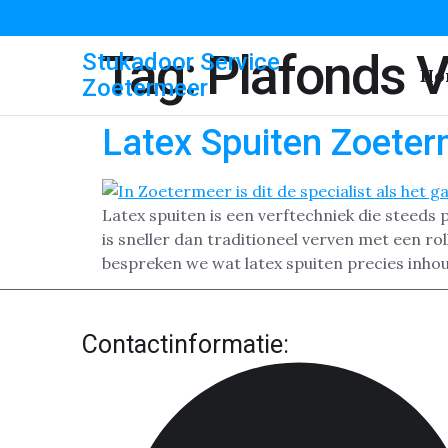
Tag:
Plafonds 
Stukadoor Service
Ho
Zoetermeer
Latex Spuiten Zoete
Latex spuiten is een verftechniek die steed
is sneller dan traditioneel verven met een ro
bespreken we wat latex spuiten precies inhou
Contactinformatie: