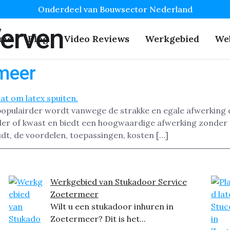
Onderdeel van Bouwsector Nederland
Verven
me
Blog
Video Reviews
Werkgebied
We
rmeer
s populairder wordt vanwege de strakke en egale afwerkin
ller of kwast en biedt een hoogwaardige afwerking zonder s
dt, de voordelen, toepassingen, kosten […]
Werkgebied van Stukadoor Service
Zoetermeer
Wilt u een stukadoor inhuren in
Zoetermeer? Dit is het...