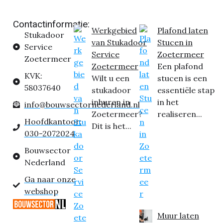
Contactinformatie:
Werkgebied
Plafond laten
Stukadoor
van Stukadoor
Stucen in
Service
Service
Zoetermeer
Zoetermeer
Zoetermeer
Een plafond
KVK:
Wilt u een
stucen is een
58037640
stukadoor
essentiële stap
inhuren in
in het
info@bouwsectornederland.nl
Zoetermeer?
realiseren...
Hoofdkantoor:
Dit is het...
030-2072024
Bouwsector
Nederland
Ga naar onze
webshop
Muur laten