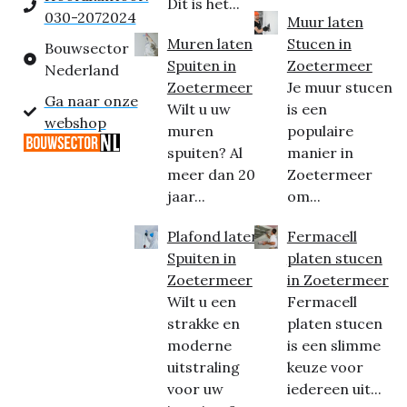
Dit is het...
030-2072024
Muur laten
Muren laten
Stucen in
Bouwsector
Spuiten in
Zoetermeer
Nederland
Zoetermeer
Je muur stucen
Ga naar onze
Wilt u uw
is een
webshop
muren
populaire
spuiten? Al
manier in
meer dan 20
Zoetermeer
jaar...
om...
Plafond laten
Fermacell
Spuiten in
platen stucen
Zoetermeer
in Zoetermeer
Wilt u een
Fermacell
strakke en
platen stucen
moderne
is een slimme
uitstraling
keuze voor
voor uw
iedereen uit...