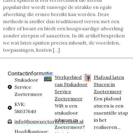
Latex spuiten is een verftechniek die steeds
populairder wordt vanwege de strakke en egale
afwerking die ermee bereikt kan worden. Deze
methode is sneller dan traditioneel verven met een
roller of kwast en biedt een hoogwaardige afwerking
zonder strepen of aanzetten. In dit artikel bespreken
we wat latex spuiten precies inhoudt, de voordelen,
toepassingen, kosten […]
Contactinformatie:
Werkgebied
Plafond laten
Stukadoor
van Stukadoor
Stucen in
Service
Service
Zoetermeer
Zoetermeer
Zoetermeer
Een plafond
KVK:
Wilt u een
stucen is een
58037640
stukadoor
essentiële stap
inhuren in
in het
info@bouwsectornederland.nl
Zoetermeer?
realiseren...
Hoofdkantoor: