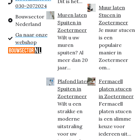
Dit is het...
030-2072024
Muur laten
Muren laten
Stucen in
Bouwsector
Spuiten in
Zoetermeer
Nederland
Zoetermeer
Je muur stucen
Ga naar onze
Wilt u uw
is een
webshop
muren
populaire
spuiten? Al
manier in
meer dan 20
Zoetermeer
jaar...
om...
Plafond laten
Fermacell
Spuiten in
platen stucen
Zoetermeer
in Zoetermeer
Wilt u een
Fermacell
strakke en
platen stucen
moderne
is een slimme
uitstraling
keuze voor
voor uw
iedereen uit...