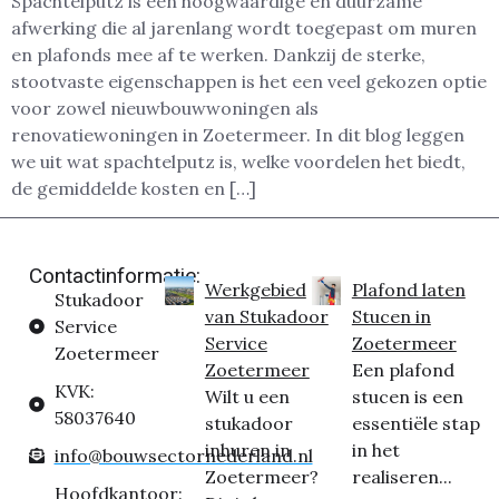
Spachtelputz is een hoogwaardige en duurzame
afwerking die al jarenlang wordt toegepast om muren
en plafonds mee af te werken. Dankzij de sterke,
stootvaste eigenschappen is het een veel gekozen optie
voor zowel nieuwbouwwoningen als
renovatiewoningen in Zoetermeer. In dit blog leggen
we uit wat spachtelputz is, welke voordelen het biedt,
de gemiddelde kosten en […]
Contactinformatie:
Werkgebied
Plafond laten
Stukadoor
van Stukadoor
Stucen in
Service
Service
Zoetermeer
Zoetermeer
Zoetermeer
Een plafond
KVK:
Wilt u een
stucen is een
58037640
stukadoor
essentiële stap
inhuren in
in het
info@bouwsectornederland.nl
Zoetermeer?
realiseren...
Hoofdkantoor: