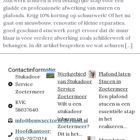
Stucwerk schuren is een belangrijke stap voor een
gladde en professionele afwerking van muren en
plafonds. Krijg 10% korting op schuurwerk! Of het nu
gaat om nieuwbouw, renovatie of kleine reparaties,
goed geschuurd stucwerk zorgt ervoor dat de muur
klaar is voor verdere afwerking zoals schilderwerk of
behangen. In dit artikel bespreken we wat schuren […]
Contactinformatie:
Werkgebied
Plafond laten
Stukadoor
van Stukadoor
Stucen in
Service
Service
Zoetermeer
Zoetermeer
Zoetermeer
Een plafond
KVK:
Wilt u een
stucen is een
58037640
stukadoor
essentiële stap
inhuren in
in het
info@bouwsectornederland.nl
Zoetermeer?
realiseren...
Hoofdkantoor:
Dit is het...
030-2072024