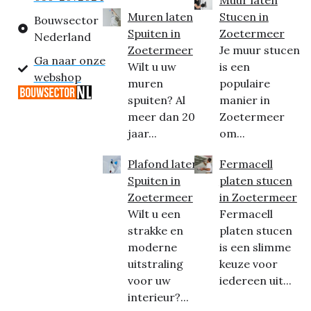
Muur laten
Muren laten
Stucen in
Bouwsector
Spuiten in
Zoetermeer
Nederland
Zoetermeer
Je muur stucen
Ga naar onze
Wilt u uw
is een
webshop
muren
populaire
spuiten? Al
manier in
meer dan 20
Zoetermeer
jaar...
om...
Plafond laten
Fermacell
Spuiten in
platen stucen
Zoetermeer
in Zoetermeer
Wilt u een
Fermacell
strakke en
platen stucen
moderne
is een slimme
uitstraling
keuze voor
voor uw
iedereen uit...
interieur?...