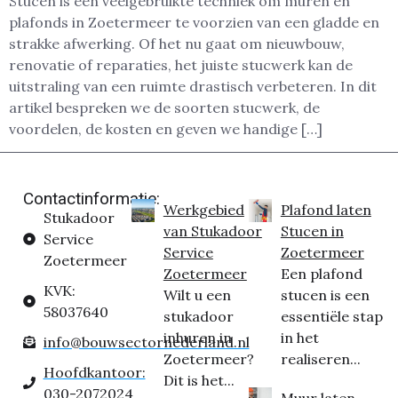
Stucen is een veelgebruikte techniek om muren en
plafonds in Zoetermeer te voorzien van een gladde en
strakke afwerking. Of het nu gaat om nieuwbouw,
renovatie of reparaties, het juiste stucwerk kan de
uitstraling van een ruimte drastisch verbeteren. In dit
artikel bespreken we de soorten stucwerk, de
voordelen, de kosten en geven we handige […]
Contactinformatie:
Werkgebied
Plafond laten
Stukadoor
van Stukadoor
Stucen in
Service
Service
Zoetermeer
Zoetermeer
Zoetermeer
Een plafond
KVK:
Wilt u een
stucen is een
58037640
stukadoor
essentiële stap
inhuren in
in het
info@bouwsectornederland.nl
Zoetermeer?
realiseren...
Hoofdkantoor:
Dit is het...
030-2072024