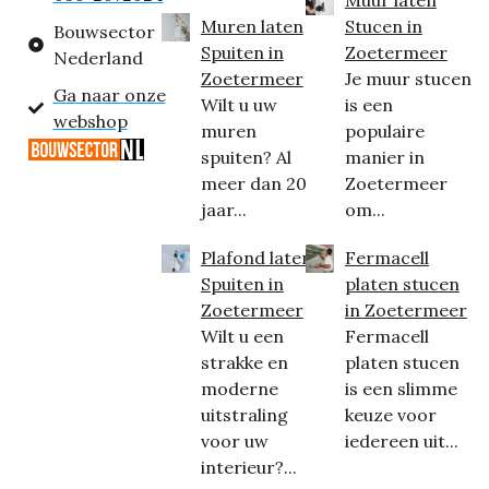
Muur laten
Muren laten
Stucen in
Bouwsector
Spuiten in
Zoetermeer
Nederland
Zoetermeer
Je muur stucen
Ga naar onze
Wilt u uw
is een
webshop
muren
populaire
spuiten? Al
manier in
meer dan 20
Zoetermeer
jaar...
om...
Plafond laten
Fermacell
Spuiten in
platen stucen
Zoetermeer
in Zoetermeer
Wilt u een
Fermacell
strakke en
platen stucen
moderne
is een slimme
uitstraling
keuze voor
voor uw
iedereen uit...
interieur?...