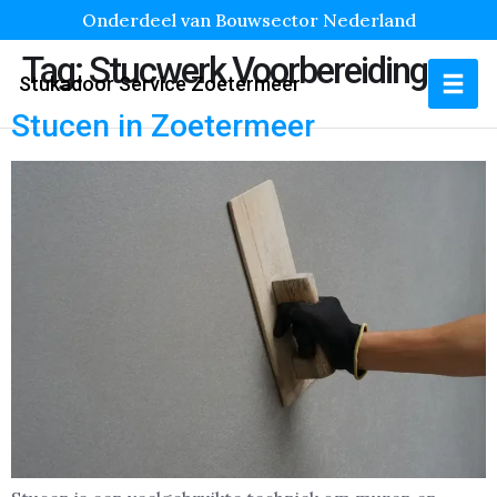
Onderdeel van Bouwsector Nederland
Tag:
Stucwerk Voorbereiding
Stukadoor Service Zoetermeer
Stucen in Zoetermeer