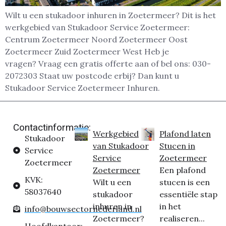
Wilt u een stukadoor inhuren in Zoetermeer? Dit is het
werkgebied van Stukadoor Service Zoetermeer:
Centrum Zoetermeer Noord Zoetermeer Oost
Zoetermeer Zuid Zoetermeer West Heb je
vragen? Vraag een gratis offerte aan of bel ons: 030-
2072303 Staat uw postcode erbij? Dan kunt u
Stukadoor Service Zoetermeer Inhuren.
Contactinformatie:
Werkgebied
Plafond laten
Stukadoor
van Stukadoor
Stucen in
Service
Service
Zoetermeer
Zoetermeer
Zoetermeer
Een plafond
KVK:
Wilt u een
stucen is een
58037640
stukadoor
essentiële stap
inhuren in
in het
info@bouwsectornederland.nl
Zoetermeer?
realiseren...