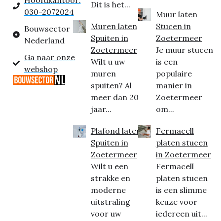
Hoofdkantoor:
Dit is het...
030-2072024
Muur laten
Muren laten
Stucen in
Bouwsector
Spuiten in
Zoetermeer
Nederland
Zoetermeer
Je muur stucen
Ga naar onze
Wilt u uw
is een
webshop
muren
populaire
spuiten? Al
manier in
meer dan 20
Zoetermeer
jaar...
om...
Plafond laten
Fermacell
Spuiten in
platen stucen
Zoetermeer
in Zoetermeer
Wilt u een
Fermacell
strakke en
platen stucen
moderne
is een slimme
uitstraling
keuze voor
voor uw
iedereen uit...