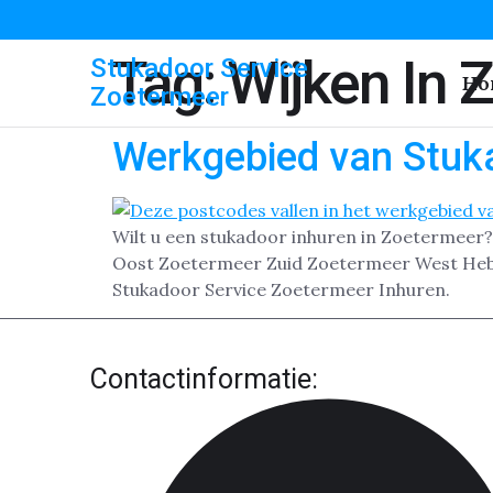
Tag:
Wijken In 
Stukadoor Service
Ho
Zoetermeer
Werkgebied van Stuk
Wilt u een stukadoor inhuren in Zoetermeer
Oost Zoetermeer Zuid Zoetermeer West Heb je
Stukadoor Service Zoetermeer Inhuren.
Contactinformatie: