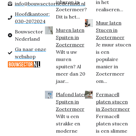
inhuren in
in het
info@bouwsectornederland.nl
Zoetermeer?
realiseren...
Hoofdkantoor:
Dit is het...
030-2072024
Muur laten
Muren laten
Stucen in
Bouwsector
Spuiten in
Zoetermeer
Nederland
Zoetermeer
Je muur stucen
Ga naar onze
Wilt u uw
is een
webshop
muren
populaire
spuiten? Al
manier in
meer dan 20
Zoetermeer
jaar...
om...
Plafond laten
Fermacell
Spuiten in
platen stucen
Zoetermeer
in Zoetermeer
Wilt u een
Fermacell
strakke en
platen stucen
moderne
is een slimme