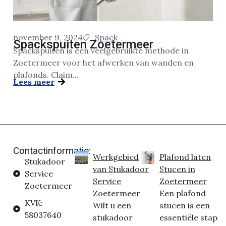
november 9, 2024
Spack
Spackspuiten Zoetermeer
Spackspuiten is een veelgebruikte methode in
Zoetermeer voor het afwerken van wanden en
plafonds. Claim...
Lees meer
Contactinformatie:
Werkgebied
Plafond laten
Stukadoor
van Stukadoor
Stucen in
Service
Service
Zoetermeer
Zoetermeer
Zoetermeer
Een plafond
KVK:
Wilt u een
stucen is een
58037640
stukadoor
essentiële stap